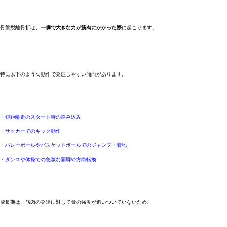
骨盤裂離骨折は、
一瞬で大きな力が筋肉にかかった際
に起こります。
特に以下のような動作で発症しやすい傾向があります。
・短距離走のスタート時の踏み込み
・サッカーでのキック動作
・バレーボールやバスケットボールでのジャンプ・着地
・ダンスや体操での急激な開脚や方向転換
成長期は、筋肉の発達に対して骨の強度が追いついていないため、