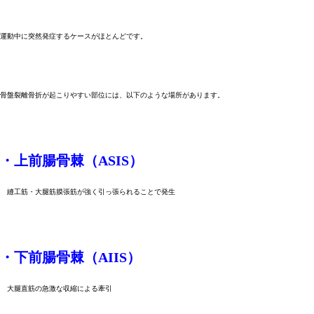
運動中に突然発症するケースがほとんどです。
骨盤裂離骨折が起こりやすい部位には、以下のような場所があります。
・上前腸骨棘（ASIS）
縫工筋・大腿筋膜張筋が強く引っ張られることで発生
・下前腸骨棘（AIIS）
大腿直筋の急激な収縮による牽引