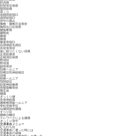
肘内障
肘部管症候群
股関節痛
肩こり
肩鎖関節脱臼
肩関節脱臼
背中の痛み
胸椎・腰椎圧迫骨折
胸郭出口症候群
腱板断裂
腱鞘炎
膝痛
膝痛
膝蓋骨脱臼
自律神経失調症
舟状骨骨折
薬に頼りたくない頭痛
足底筋膜炎
足根洞症候群
野球肘
野球肩
鎖骨骨折
頚椎ヘルニア
頚椎症性神経根症
頭痛
頸椎ヘルニア
顎関節症
顔面神経麻痺
骨盤裂離骨折
鵞足炎
腰痛
ぎっくり腰
坐骨神経痛
腰椎椎間板ヘルニア
脊柱管狭窄症
仙腸関節性腰痛
すべり症
腰椎分離症
テレワークによる腰痛
ぎっくり背中
交通事故メニュー
むち打ち症
交通事故に遭った時には
交通事故の保険