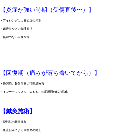
【炎症が強い時期（受傷直後〜）】
・アイシングによる炎症の抑制
・超音波などの物理療法
・無理のない安静指導
【回復期（痛みが落ち着いてから）】
・股関節、骨盤周囲の可動域改善
・インナーマッスル、太もも、お尻周囲の筋力強化
【鍼灸施術】
・深部筋の緊張緩和
・血流促進による回復力の向上