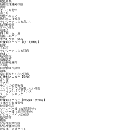
腱板断裂
頚椎症性神経根症
側弯
ぎっくり背中
肩こり
頚椎ヘルニア
胸郭出口症候群
テレワークによる肩こり
肋間神経痛
背中の痛み
寝違え
四十肩・五十肩
頸椎ヘルニア
手のしびれ・痛み
症状別メニュー
【頭・顔周り】
斜視
不眠症
テレワークによる頭痛
めまい
顎関節症
眼精疲労
顔面神経麻痺
耳鳴り
自律神経失調症
頭痛
薬に頼りたくない頭痛
症状別メニュー
【姿勢】
反り腰
巻き肩
子どもの姿勢改善
マッサージでは改善しない痛み
ブライダルメンテナンス
ストレートネック
猫背
症状別メニュー
【膝関節・股関節】
有痛性分裂膝蓋骨
膝蓋骨脱臼
ジャンパー膝（膝蓋靱帯炎）
ランナー膝（腸脛靭帯炎）
グロインペイン症候群
股関節痛
膝痛
変形性股関節症
変形性膝関節症
成長痛・オスグット