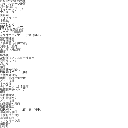
経絡N全身鍼灸施術
ハイボルテージ施術
肩甲骨はがし
オイルマッサージ
マッサージ
美容鍼
アイセラピー
小児鍼
テーピング
鍼灸治療メニュー
PMS 月経前症候群
メニエール症候群
全身性エリテマトーデス（SLE）
坐骨神経痛
更年期障害
月経不順（生理不順）
潰瘍性大腸炎
生理痛（月経痛）
腰痛
膀胱炎
花粉症（アレルギー性鼻炎）
関節リウマチ
肩こり
頭痛
自律神経の乱れ
症状別メニュー
【腰】
骨盤裂離骨折
胸椎・腰椎圧迫骨折
ぎっくり腰
すべり症
テレワークによる腰痛
腰椎椎間板ヘルニア
腰痛
坐骨神経痛
脊柱管狭窄症
ぎっくり腰
仙腸関節性腰痛
腰椎分離症
症状別メニュー
【首・肩・背中】
肩鎖関節脱臼
上腕骨頚部骨折
肩関節脱臼
リトルリーグ肩
鎖骨骨折
野球肩