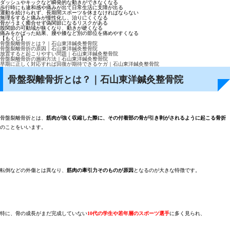
ダッシュやキックなど瞬発的な動きができなくなる
歩行時にも違和感や痛みが出て日常生活に支障が出る
運動を続けられず、長期間スポーツを休まなければならない
無理をすると痛みが慢性化し、治りにくくなる
骨がうまく癒合せず偽関節になるリスクがある
股関節の可動域が狭くなり、動きが硬くなる
痛みをかばった結果、腰や膝など別の部位を痛めやすくなる
【もくじ】
骨盤裂離骨折とは？｜石山東洋鍼灸整骨院
骨盤裂離骨折の原因｜石山東洋鍼灸整骨院
放置すると起こりやすい問題｜石山東洋鍼灸整骨院
骨盤裂離骨折の施術方法｜石山東洋鍼灸整骨院
早期に正しく対応すれば回復が期待できるケガ｜石山東洋鍼灸整骨院
骨盤裂離骨折とは？｜石山東洋鍼灸整骨院
骨盤裂離骨折とは、
筋肉が強く収縮した際に、その付着部の骨が引き剥がされるように起こる骨折
のことをいいます。
転倒などの外傷とは異なり、
筋肉の牽引力そのものが原因
となるのが大きな特徴です。
特に、骨の成長がまだ完成していない
10代の学生や若年層のスポーツ選手
に多く見られ、