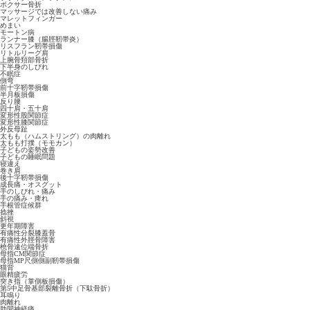
ボクサー骨折
マッサージでは改善しない痛み
マレットフィンガー
めまい
モートン病
ランナー膝（腸脛靭帯炎）
リスフラン靭帯損傷
リトルリーグ肩
上腕骨頚部骨折
下半身のしびれ
不眠症
側弯
前十字靭帯損傷
半月板損傷
反り腰
四十肩・五十肩
変形性股関節症
変形性膝関節症
外反母趾
太もも（ハムストリング）の肉離れ
太もも打撲（モモカン）
子どもの姿勢改善
子どもの睡眠問題
寝違え
巻き肩
後十字靭帯損傷
成長痛・オスグット
手のしびれ・痛み
手の痛み・痺れ
手根管症候群
捻挫
斜視
更年期障害
有痛性分裂膝蓋骨
有痛性外脛骨障害
橈骨遠位端骨折
母指CM関節症
母指MP尺側側副靭帯損傷
猫背
眼精疲労
突き指（掌側板損傷）
第5中足骨基部裂離骨折（下駄骨折）
耳鳴り
肉離れ
肋間神経痛