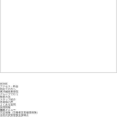
HOME
アクセス・料金
初めての方へ
東洋鍼灸整骨院
グループで行う
検査方法
スタッフ紹介
患者様の声
よくある質問
採用情報
施術メニュー
労災保険（労働者災害補償保険）
永田式背骨骨盤全身矯正