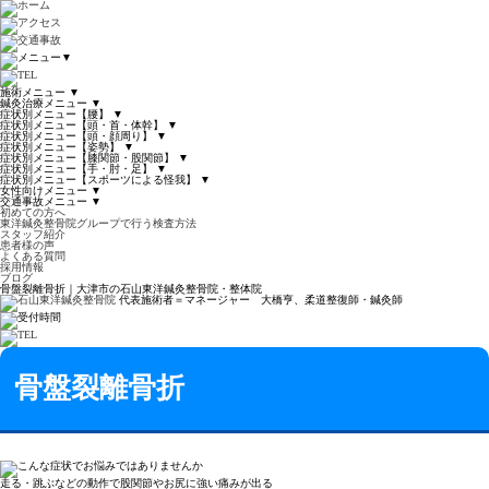
▼
施術メニュー
▼
鍼灸治療メニュー
▼
症状別メニュー【腰】
▼
症状別メニュー【頭・首・体幹】
▼
症状別メニュー【頭・顔周り】
▼
症状別メニュー【姿勢】
▼
症状別メニュー【膝関節・股関節】
▼
症状別メニュー【手・肘・足】
▼
症状別メニュー【スポーツによる怪我】
▼
女性向けメニュー
▼
交通事故メニュー
▼
初めての方へ
東洋鍼灸整骨院グループで行う検査方法
スタッフ紹介
患者様の声
よくある質問
採用情報
ブログ
骨盤裂離骨折｜大津市の石山東洋鍼灸整骨院・整体院
代表施術者＝マネージャー 大橋亨、柔道整復師・鍼灸師
骨盤裂離骨折
走る・跳ぶなどの動作で股関節やお尻に強い痛みが出る