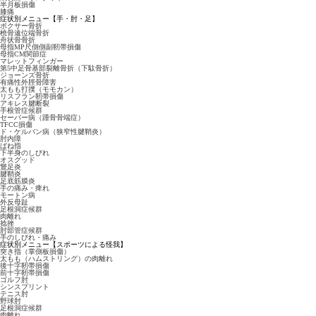
半月板損傷
膝痛
症状別メニュー
【手・肘・足】
ボクサー骨折
橈骨遠位端骨折
舟状骨骨折
母指MP尺側側副靭帯損傷
母指CM関節症
マレットフィンガー
第5中足骨基部裂離骨折（下駄骨折）
ジョーンズ骨折
有痛性外脛骨障害
太もも打撲（モモカン）
リスフラン靭帯損傷
アキレス腱断裂
手根管症候群
セーバー病（踵骨骨端症）
TFCC損傷
ド・ケルバン病（狭窄性腱鞘炎）
肘内障
ばね指
下半身のしびれ
オスグッド
鵞足炎
腱鞘炎
足底筋膜炎
手の痛み・痺れ
モートン病
外反母趾
足根洞症候群
肉離れ
捻挫
肘部管症候群
手のしびれ・痛み
症状別メニュー
【スポーツによる怪我】
突き指（掌側板損傷）
太もも（ハムストリング）の肉離れ
後十字靭帯損傷
前十字靭帯損傷
ゴルフ肘
シンスプリント
テニス肘
野球肘
足根洞症候群
肉離れ