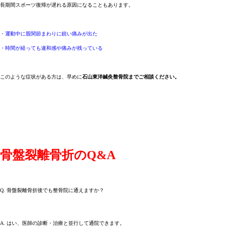
長期間スポーツ復帰が遅れる原因になることもあります。
・運動中に股関節まわりに鋭い痛みが出た
・時間が経っても違和感や痛みが残っている
このような症状がある方は、早めに
石山東洋鍼灸整骨院までご相談ください。
骨盤裂離骨折のQ&A
Q. 骨盤裂離骨折後でも整骨院に通えますか？
A. はい、医師の診断・治療と並行して通院できます。