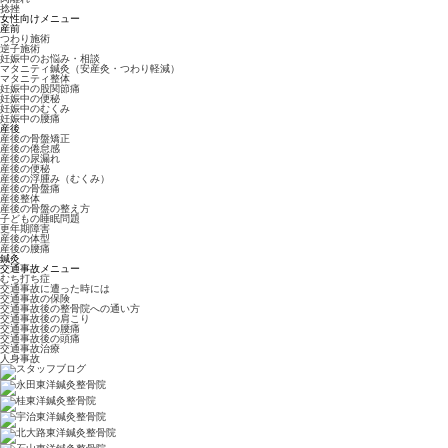
捻挫
女性向けメニュー
産前
つわり施術
逆子施術
妊娠中のお悩み・相談
マタニティ鍼灸（安産灸・つわり軽減）
マタニティ整体
妊娠中の股関節痛
妊娠中の便秘
妊娠中のむくみ
妊娠中の腰痛
産後
産後の骨盤矯正
産後の倦怠感
産後の尿漏れ
産後の便秘
産後の浮腫み（むくみ）
産後の骨盤痛
産後整体
産後の骨盤の整え方
子どもの睡眠問題
更年期障害
産後の体型
産後の腰痛
鍼灸
交通事故メニュー
むち打ち症
交通事故に遭った時には
交通事故の保険
交通事故後の整骨院への通い方
交通事故後の肩こり
交通事故後の腰痛
交通事故後の頭痛
交通事故治療
人身事故