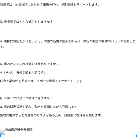
当院では、回復段階に合わせて施術を行い、早期復帰をサポートします。
Q. 整骨院ではどんな施術をしますか？
A. 患部に負担をかけないよう、周囲の筋肉の緊張を和らげ、関節の動きや身体のバランスを整えま
す。
Q. 痛みがなくなれば施術は終わりですか？
A. いいえ、再発予防も大切です。
筋力や柔軟性を回復させ、スポーツ復帰までサポートします。
Q. スポーツにはいつ復帰できますか？
A. 骨の回復状況や痛み、動きを確認しながら判断します。
無理に復帰すると再受傷のリスクがあるため、段階的に復帰を目指します。