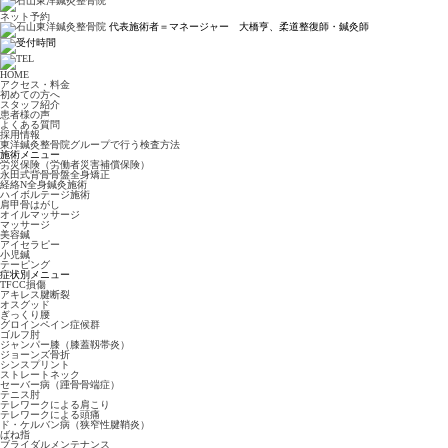
ネット予約
代表施術者＝マネージャー 大橋亨、柔道整復師・鍼灸師
HOME
アクセス・料金
初めての方へ
スタッフ紹介
患者様の声
よくある質問
採用情報
東洋鍼灸整骨院グループで行う検査方法
施術メニュー
労災保険（労働者災害補償保険）
永田式背骨骨盤全身矯正
経絡N全身鍼灸施術
ハイボルテージ施術
肩甲骨はがし
オイルマッサージ
マッサージ
美容鍼
アイセラピー
小児鍼
テーピング
症状別メニュー
TFCC損傷
アキレス腱断裂
オスグッド
ぎっくり腰
グロインペイン症候群
ゴルフ肘
ジャンパー膝（膝蓋靱帯炎）
ジョーンズ骨折
シンスプリント
ストレートネック
セーバー病（踵骨骨端症）
テニス肘
テレワークによる肩こり
テレワークによる頭痛
ド・ケルバン病（狭窄性腱鞘炎）
ばね指
ブライダルメンテナンス