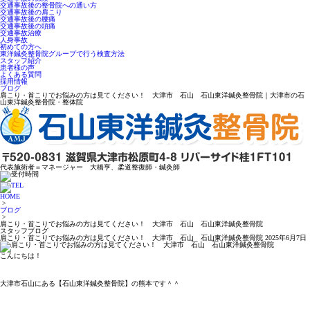
交通事故後の整骨院への通い方
交通事故後の肩こり
交通事故後の腰痛
交通事故後の頭痛
交通事故治療
人身事故
初めての方へ
東洋鍼灸整骨院グループで行う検査方法
スタッフ紹介
患者様の声
よくある質問
採用情報
ブログ
肩こり・首こりでお悩みの方は見てください！ 大津市 石山 石山東洋鍼灸整骨院｜大津市の石
山東洋鍼灸整骨院・整体院
代表施術者＝マネージャー 大橋亨、柔道整復師・鍼灸師
HOME
>
ブログ
>
肩こり・首こりでお悩みの方は見てください！ 大津市 石山 石山東洋鍼灸整骨院
スタッフブログ
肩こり・首こりでお悩みの方は見てください！ 大津市 石山 石山東洋鍼灸整骨院
2025年6月7日
こんにちは！
大津市石山にある【石山東洋鍼灸整骨院】の熊本です＾＾