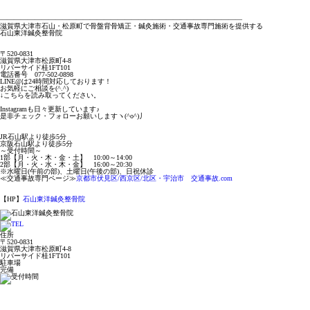
———————————————————————————————————
滋賀県大津市石山・松原町で骨盤背骨矯正・鍼灸施術・交通事故専門施術を提供する
石山東洋鍼灸整骨院
〒
520-0831
滋賀県大津市松原町
4-8
リバーサイド桂
1FT101
電話番号
077-502-0898
LINE@
は
24
時間対応しております！
お気軽にご相談を
(^.^)
↓
こちらを読み取ってください。
Instagram
も日々更新しています♪
是非チェック・フォローお願いしますヽ
(^o^)
丿
JR
石山駅より徒歩
5
分
京阪石山駅より徒歩
5
分
～受付時間～
1
部【月・火・木・金・土】
10:00
～
14:00
2
部【月・火・水・木・金】
16:00
～
20:30
※
水曜日
(
午前の部
)
、土曜日
(
午後の部
)
、日祝休診
≪
交通事故専門ページ≫
京都市伏見区
/
西京区
/
北区・宇治市 交通事故
.com
【
HP
】
石山東洋鍼灸整骨院
住所
〒520-0831
滋賀県大津市松原町4-8
リバーサイド桂1FT101
駐車場
完備