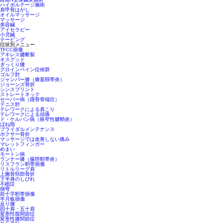
ハイボルテージ施術
肩甲骨はがし
オイルマッサージ
マッサージ
美容鍼
アイセラピー
小児鍼
テーピング
症状別メニュー
TFCC損傷
アキレス腱断裂
オスグッド
ぎっくり腰
グロインペイン症候群
ゴルフ肘
ジャンパー膝（膝蓋靱帯炎）
ジョーンズ骨折
シンスプリント
ストレートネック
セーバー病（踵骨骨端症）
テニス肘
テレワークによる肩こり
テレワークによる頭痛
ド・ケルバン病（狭窄性腱鞘炎）
ばね指
ブライダルメンテナンス
ボクサー骨折
マッサージでは改善しない痛み
マレットフィンガー
めまい
モートン病
ランナー膝（腸脛靭帯炎）
リスフラン靭帯損傷
リトルリーグ肩
上腕骨頚部骨折
下半身のしびれ
不眠症
側弯
前十字靭帯損傷
半月板損傷
反り腰
四十肩・五十肩
変形性股関節症
変形性膝関節症