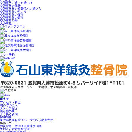
交通事故に遭った時には
交通事故の保険
交通事故後の整骨院への通い方
交通事故後の肩こり
交通事故後の腰痛
交通事故後の頭痛
交通事故治療
人身事故
ネット予約
代表施術者＝マネージャー 大橋亨、柔道整復師・鍼灸師
HOME
アクセス・料金
初めての方へ
スタッフ紹介
患者様の声
よくある質問
採用情報
東洋鍼灸整骨院グループで行う検査方法
施術メニュー
労災保険（労働者災害補償保険）
永田式背骨骨盤全身矯正
経絡N全身鍼灸施術