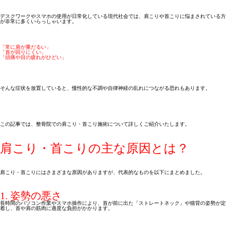
デスクワークやスマホの使用が日常化している現代社会では、肩こりや首こりに悩まされている方
が非常に多くいらっしゃいます。
「常に肩が重だるい」
「首が回りにくい」
「頭痛や目の疲れがひどい」
そんな症状を放置していると、慢性的な不調や自律神経の乱れにつながる恐れもあります。
この記事では、整骨院での肩こり・首こり施術について詳しくご紹介いたします。
肩こり・首こりの主な原因とは？
肩こり・首こりにはさまざまな原因がありますが、代表的なものを以下にまとめました。
1. 姿勢の悪さ
長時間のパソコン作業やスマホ操作により、首が前に出た「ストレートネック」や猫背の姿勢が定
着し、首や肩の筋肉に過度な負担がかかります。