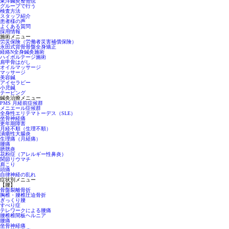
東洋鍼灸整骨院
グループで行う
検査方法
スタッフ紹介
患者様の声
よくある質問
採用情報
施術メニュー
労災保険（労働者災害補償保険）
永田式背骨骨盤全身矯正
経絡N全身鍼灸施術
ハイボルテージ施術
肩甲骨はがし
オイルマッサージ
マッサージ
美容鍼
アイセラピー
小児鍼
テーピング
鍼灸治療メニュー
PMS 月経前症候群
メニエール症候群
全身性エリテマトーデス（SLE）
坐骨神経痛
更年期障害
月経不順（生理不順）
潰瘍性大腸炎
生理痛（月経痛）
腰痛
膀胱炎
花粉症（アレルギー性鼻炎）
関節リウマチ
肩こり
頭痛
自律神経の乱れ
症状別メニュー
【腰】
骨盤裂離骨折
胸椎・腰椎圧迫骨折
ぎっくり腰
すべり症
テレワークによる腰痛
腰椎椎間板ヘルニア
腰痛
坐骨神経痛