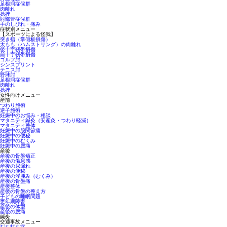
足根洞症候群
肉離れ
捻挫
肘部管症候群
手のしびれ・痛み
症状別メニュー
【スポーツによる怪我】
突き指（掌側板損傷）
太もも（ハムストリング）の肉離れ
後十字靭帯損傷
前十字靭帯損傷
ゴルフ肘
シンスプリント
テニス肘
野球肘
足根洞症候群
肉離れ
捻挫
女性向けメニュー
産前
つわり施術
逆子施術
妊娠中のお悩み・相談
マタニティ鍼灸（安産灸・つわり軽減）
マタニティ整体
妊娠中の股関節痛
妊娠中の便秘
妊娠中のむくみ
妊娠中の腰痛
産後
産後の骨盤矯正
産後の倦怠感
産後の尿漏れ
産後の便秘
産後の浮腫み（むくみ）
産後の骨盤痛
産後整体
産後の骨盤の整え方
子どもの睡眠問題
更年期障害
産後の体型
産後の腰痛
鍼灸
交通事故メニュー
むち打ち症