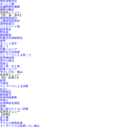
脊柱管狭窄症
ぎっくり腰
仙腸関節性腰痛
腰椎分離症
症状別メニュー
【首・肩・背中】
肩鎖関節脱臼
上腕骨頚部骨折
肩関節脱臼
リトルリーグ肩
鎖骨骨折
野球肩
腱板断裂
頚椎症性神経根症
側弯
ぎっくり背中
肩こり
頚椎ヘルニア
胸郭出口症候群
テレワークによる肩こり
肋間神経痛
背中の痛み
寝違え
四十肩・五十肩
頸椎ヘルニア
手のしびれ・痛み
症状別メニュー
【頭・顔周り】
斜視
不眠症
テレワークによる頭痛
めまい
顎関節症
眼精疲労
顔面神経麻痺
耳鳴り
自律神経失調症
頭痛
薬に頼りたくない頭痛
症状別メニュー
【姿勢】
反り腰
巻き肩
子どもの姿勢改善
マッサージでは改善しない痛み