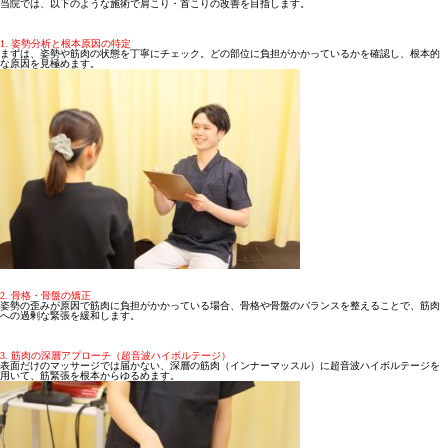
当院では、以下のような施術で肩こり・首こりの改善を目指します。
1. 姿勢分析と根本原因の特定
まずは、姿勢や筋肉の状態を丁寧にチェック。どの部位に負担がかかっているかを確認し、根本的
な原因を見極めます。
2. 骨格・骨盤の矯正
姿勢の歪みが原因で筋肉に負担がかかっている場合、骨格や骨盤のバランスを整えることで、筋肉
への過剰な緊張を緩和します。
3. 筋肉の深層アプローチ（超音波ハイボルテージ）
表面だけのマッサージでは届かない、深層の筋肉（インナーマッスル）に超音波ハイボルテージを
用いて、筋緊張を根本からゆるめます。