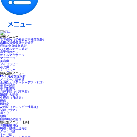
施術メニュー
労災保険（労働者災害補償保険）
永田式背骨骨盤全身矯正
経絡N全身鍼灸施術
ハイボルテージ施術
肩甲骨はがし
オイルマッサージ
マッサージ
美容鍼
アイセラピー
小児鍼
テーピング
鍼灸治療メニュー
PMS 月経前症候群
メニエール症候群
全身性エリテマトーデス（SLE）
坐骨神経痛
更年期障害
月経不順（生理不順）
潰瘍性大腸炎
生理痛（月経痛）
腰痛
膀胱炎
花粉症（アレルギー性鼻炎）
関節リウマチ
肩こり
頭痛
自律神経の乱れ
症状別メニュー【腰】
骨盤裂離骨折
胸椎・腰椎圧迫骨折
ぎっくり腰
すべり症