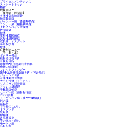
ブライダルメンテナンス
ストレートネック
猫背
症状別メニュー
【膝関節・股関節】
有痛性分裂膝蓋骨
膝蓋骨脱臼
ジャンパー膝（膝蓋靱帯炎）
ランナー膝（腸脛靭帯炎）
グロインペイン症候群
股関節痛
膝痛
変形性股関節症
変形性膝関節症
成長痛・オスグット
半月板損傷
膝痛
症状別メニュー
【手・肘・足】
ボクサー骨折
橈骨遠位端骨折
舟状骨骨折
母指MP尺側側副靭帯損傷
母指CM関節症
マレットフィンガー
第5中足骨基部裂離骨折（下駄骨折）
ジョーンズ骨折
有痛性外脛骨障害
太もも打撲（モモカン）
リスフラン靭帯損傷
アキレス腱断裂
手根管症候群
セーバー病（踵骨骨端症）
TFCC損傷
ド・ケルバン病（狭窄性腱鞘炎）
肘内障
ばね指
下半身のしびれ
オスグッド
鵞足炎
腱鞘炎
足底筋膜炎
手の痛み・痺れ
モートン病
外反母趾