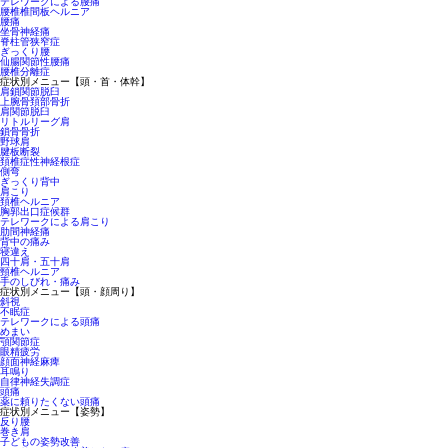
テレワークによる腰痛
腰椎椎間板ヘルニア
腰痛
坐骨神経痛
脊柱管狭窄症
ぎっくり腰
仙腸関節性腰痛
腰椎分離症
症状別メニュー【頭・首・体幹】
肩鎖関節脱臼
上腕骨頚部骨折
肩関節脱臼
リトルリーグ肩
鎖骨骨折
野球肩
腱板断裂
頚椎症性神経根症
側弯
ぎっくり背中
肩こり
頚椎ヘルニア
胸郭出口症候群
テレワークによる肩こり
肋間神経痛
背中の痛み
寝違え
四十肩・五十肩
頸椎ヘルニア
手のしびれ・痛み
症状別メニュー【頭・顔周り】
斜視
不眠症
テレワークによる頭痛
めまい
顎関節症
眼精疲労
顔面神経麻痺
耳鳴り
自律神経失調症
頭痛
薬に頼りたくない頭痛
症状別メニュー【姿勢】
反り腰
巻き肩
子どもの姿勢改善