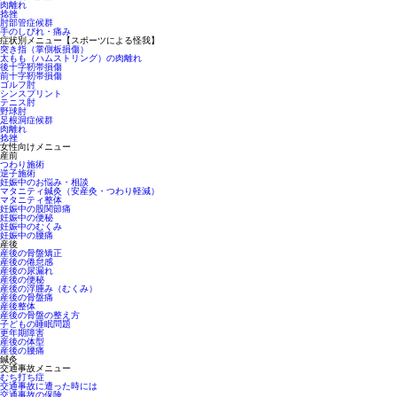
肉離れ
捻挫
肘部管症候群
手のしびれ・痛み
症状別メニュー【スポーツによる怪我】
突き指（掌側板損傷）
太もも（ハムストリング）の肉離れ
後十字靭帯損傷
前十字靭帯損傷
ゴルフ肘
シンスプリント
テニス肘
野球肘
足根洞症候群
肉離れ
捻挫
女性向けメニュー
産前
つわり施術
逆子施術
妊娠中のお悩み・相談
マタニティ鍼灸（安産灸・つわり軽減）
マタニティ整体
妊娠中の股関節痛
妊娠中の便秘
妊娠中のむくみ
妊娠中の腰痛
産後
産後の骨盤矯正
産後の倦怠感
産後の尿漏れ
産後の便秘
産後の浮腫み（むくみ）
産後の骨盤痛
産後整体
産後の骨盤の整え方
子どもの睡眠問題
更年期障害
産後の体型
産後の腰痛
鍼灸
交通事故メニュー
むち打ち症
交通事故に遭った時には
交通事故の保険