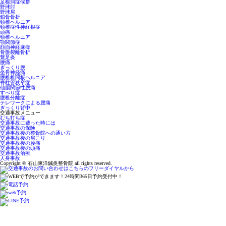
足根洞症候群
野球肘
野球肩
鎖骨骨折
頚椎ヘルニア
頚椎症性神経根症
頭痛
頸椎ヘルニア
顎関節症
顔面神経麻痺
骨盤裂離骨折
鵞足炎
腰痛
ぎっくり腰
坐骨神経痛
腰椎椎間板ヘルニア
脊柱管狭窄症
仙腸関節性腰痛
すべり症
腰椎分離症
テレワークによる腰痛
ぎっくり背中
交通事故メニュー
むち打ち症
交通事故に遭った時には
交通事故の保険
交通事故後の整骨院への通い方
交通事故後の肩こり
交通事故後の腰痛
交通事故後の頭痛
交通事故治療
人身事故
Copyright © 石山東洋鍼灸整骨院 all rights reserved.