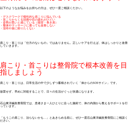
以下のようなお悩みをお持ちの方は、ぜひ一度ご相談ください。
・デスクワークで慢性的な肩こりに悩んでいる
・首こりからくる頭痛や目の疲れがひどい
・姿勢が悪いと感じている（猫背・巻き肩）
・整体やマッサージに通っても改善しない
・湿布や薬に頼りたくない
肩こり・首こりは「仕方のないもの」ではありません。正しいケアを行えば、体はしっかりと改善
していきます。
肩こり・首こりは整骨院で根本改善を目
指しましょう
肩こり・首こりは、日常生活の中で少しずつ蓄積されていく「体からのSOSサイン」です。
放置せず、早めに対処することで、日々の生活がぐっと快適になります。
石山東洋鍼灸整骨院では、患者さま一人ひとりに合った施術で、体の内側から整えるサポートを行
っています。
「もうこの肩こり、治らないかも…」とあきらめる前に、ぜひ一度石山東洋鍼灸整骨院にご相談く
ださい。