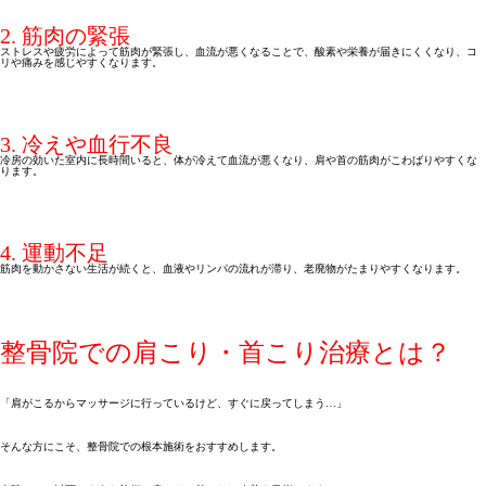
2. 筋肉の緊張
ストレスや疲労によって筋肉が緊張し、血流が悪くなることで、酸素や栄養が届きにくくなり、コ
リや痛みを感じやすくなります。
3. 冷えや血行不良
冷房の効いた室内に長時間いると、体が冷えて血流が悪くなり、肩や首の筋肉がこわばりやすくな
ります。
4. 運動不足
筋肉を動かさない生活が続くと、血液やリンパの流れが滞り、老廃物がたまりやすくなります。
整骨院での肩こり・首こり治療とは？
「肩がこるからマッサージに行っているけど、すぐに戻ってしまう…」
そんな方にこそ、整骨院での根本施術をおすすめします。