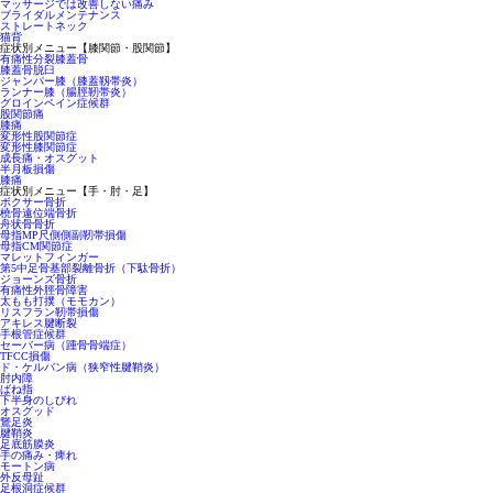
マッサージでは改善しない痛み
ブライダルメンテナンス
ストレートネック
猫背
症状別メニュー【膝関節・股関節】
有痛性分裂膝蓋骨
膝蓋骨脱臼
ジャンパー膝（膝蓋靱帯炎）
ランナー膝（腸脛靭帯炎）
グロインペイン症候群
股関節痛
膝痛
変形性股関節症
変形性膝関節症
成長痛・オスグット
半月板損傷
膝痛
症状別メニュー【手・肘・足】
ボクサー骨折
橈骨遠位端骨折
舟状骨骨折
母指MP尺側側副靭帯損傷
母指CM関節症
マレットフィンガー
第5中足骨基部裂離骨折（下駄骨折）
ジョーンズ骨折
有痛性外脛骨障害
太もも打撲（モモカン）
リスフラン靭帯損傷
アキレス腱断裂
手根管症候群
セーバー病（踵骨骨端症）
TFCC損傷
ド・ケルバン病（狭窄性腱鞘炎）
肘内障
ばね指
下半身のしびれ
オスグッド
鵞足炎
腱鞘炎
足底筋膜炎
手の痛み・痺れ
モートン病
外反母趾
足根洞症候群