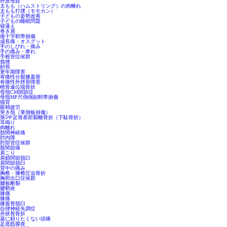
外反母趾
太もも（ハムストリング）の肉離れ
太もも打撲（モモカン）
子どもの姿勢改善
子どもの睡眠問題
寝違え
巻き肩
後十字靭帯損傷
成長痛・オスグット
手のしびれ・痛み
手の痛み・痺れ
手根管症候群
捻挫
斜視
更年期障害
有痛性分裂膝蓋骨
有痛性外脛骨障害
橈骨遠位端骨折
母指CM関節症
母指MP尺側側副靭帯損傷
猫背
眼精疲労
突き指（掌側板損傷）
第5中足骨基部裂離骨折（下駄骨折）
耳鳴り
肉離れ
肋間神経痛
肘内障
肘部管症候群
股関節痛
肩こり
肩鎖関節脱臼
肩関節脱臼
背中の痛み
胸椎・腰椎圧迫骨折
胸郭出口症候群
腱板断裂
腱鞘炎
膝痛
膝痛
膝蓋骨脱臼
自律神経失調症
舟状骨骨折
薬に頼りたくない頭痛
足底筋膜炎