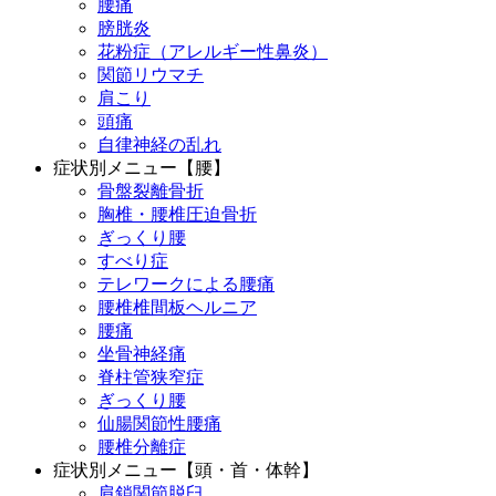
腰痛
膀胱炎
花粉症（アレルギー性鼻炎）
関節リウマチ
肩こり
頭痛
自律神経の乱れ
症状別メニュー【腰】
骨盤裂離骨折
胸椎・腰椎圧迫骨折
ぎっくり腰
すべり症
テレワークによる腰痛
腰椎椎間板ヘルニア
腰痛
坐骨神経痛
脊柱管狭窄症
ぎっくり腰
仙腸関節性腰痛
腰椎分離症
症状別メニュー【頭・首・体幹】
肩鎖関節脱臼