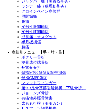
ジャンパー膝（膝蓋靱帯炎）
ランナー膝（腸脛靭帯炎）
グロインペイン症候群
股関節痛
膝痛
変形性股関節症
変形性膝関節症
成長痛・オスグット
半月板損傷
膝痛
症状別メニュー【手・肘・足】
ボクサー骨折
橈骨遠位端骨折
舟状骨骨折
母指MP尺側側副靭帯損傷
母指CM関節症
マレットフィンガー
第5中足骨基部裂離骨折（下駄骨折）
ジョーンズ骨折
有痛性外脛骨障害
太もも打撲（モモカン）
リスフラン靭帯損傷