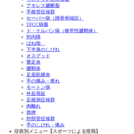
アキレス腱断裂
手根管症候群
セーバー病（踵骨骨端症）
TFCC損傷
ド・ケルバン病（狭窄性腱鞘炎）
肘内障
ばね指
下半身のしびれ
オスグッド
鵞足炎
腱鞘炎
足底筋膜炎
手の痛み・痺れ
モートン病
外反母趾
足根洞症候群
肉離れ
捻挫
肘部管症候群
手のしびれ・痛み
症状別メニュー【スポーツによる怪我】