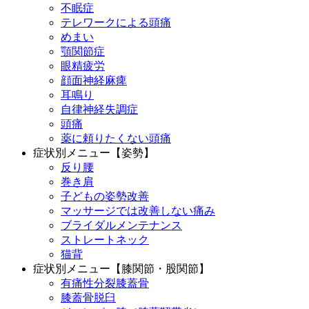
不眠症
テレワークによる頭痛
めまい
顎関節症
眼精疲労
顔面神経麻痺
耳鳴り
自律神経失調症
頭痛
薬に頼りたくない頭痛
症状別メニュー【姿勢】
反り腰
巻き肩
子どもの姿勢改善
マッサージでは改善しない痛み
ブライダルメンテナンス
ストレートネック
猫背
症状別メニュー【膝関節・股関節】
有痛性分裂膝蓋骨
膝蓋骨脱臼