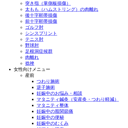
突き指（掌側板損傷）
太もも（ハムストリング）の肉離れ
後十字靭帯損傷
前十字靭帯損傷
ゴルフ肘
シンスプリント
テニス肘
野球肘
足根洞症候群
肉離れ
捻挫
女性向けメニュー
産前
つわり施術
逆子施術
妊娠中のお悩み・相談
マタニティ鍼灸（安産灸・つわり軽減）
マタニティ整体
妊娠中の股関節痛
妊娠中の便秘
妊娠中のむくみ