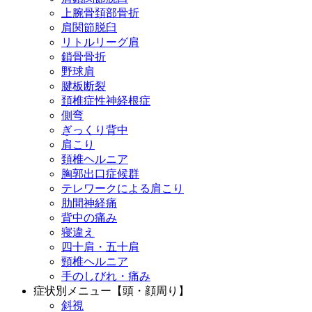
上腕骨頚部骨折
肩関節脱臼
リトルリーグ肩
鎖骨骨折
野球肩
腱板断裂
頚椎症性神経根症
側弯
ぎっくり背中
肩こり
頚椎ヘルニア
胸郭出口症候群
テレワークによる肩こり
肋間神経痛
背中の痛み
寝違え
四十肩・五十肩
頸椎ヘルニア
手のしびれ・痛み
症状別メニュー【頭・顔周り】
斜視