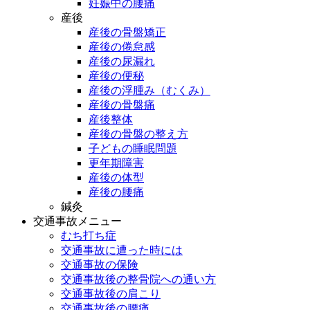
妊娠中の腰痛
産後
産後の骨盤矯正
産後の倦怠感
産後の尿漏れ
産後の便秘
産後の浮腫み（むくみ）
産後の骨盤痛
産後整体
産後の骨盤の整え方
子どもの睡眠問題
更年期障害
産後の体型
産後の腰痛
鍼灸
交通事故メニュー
むち打ち症
交通事故に遭った時には
交通事故の保険
交通事故後の整骨院への通い方
交通事故後の肩こり
交通事故後の腰痛