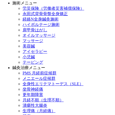
施術メニュー
労災保険（労働者災害補償保険）
永田式背骨骨盤全身矯正
経絡N全身鍼灸施術
ハイボルテージ施術
肩甲骨はがし
オイルマッサージ
マッサージ
美容鍼
アイセラピー
小児鍼
テーピング
鍼灸治療メニュー
PMS 月経前症候群
メニエール症候群
全身性エリテマトーデス（SLE）
坐骨神経痛
更年期障害
月経不順（生理不順）
潰瘍性大腸炎
生理痛（月経痛）