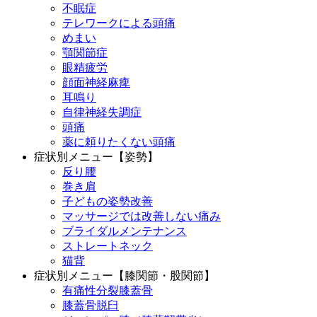
不眠症
テレワークによる頭痛
めまい
顎関節症
眼精疲労
顔面神経麻痺
耳鳴り
自律神経失調症
頭痛
薬に頼りたくない頭痛
症状別メニュー【姿勢】
反り腰
巻き肩
子どもの姿勢改善
マッサージでは改善しない痛み
ブライダルメンテナンス
ストレートネック
猫背
症状別メニュー【膝関節・股関節】
有痛性分裂膝蓋骨
膝蓋骨脱臼