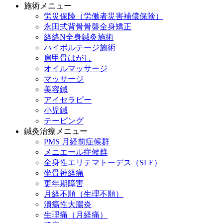
施術メニュー
労災保険（労働者災害補償保険）
永田式背骨骨盤全身矯正
経絡N全身鍼灸施術
ハイボルテージ施術
肩甲骨はがし
オイルマッサージ
マッサージ
美容鍼
アイセラピー
小児鍼
テーピング
鍼灸治療メニュー
PMS 月経前症候群
メニエール症候群
全身性エリテマトーデス（SLE）
坐骨神経痛
更年期障害
月経不順（生理不順）
潰瘍性大腸炎
生理痛（月経痛）