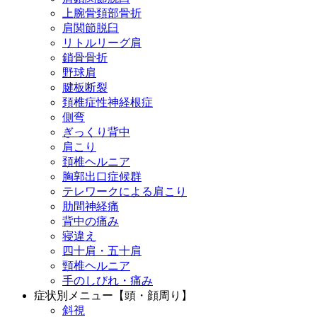
上腕骨頚部骨折
肩関節脱臼
リトルリーグ肩
鎖骨骨折
野球肩
腱板断裂
頚椎症性神経根症
側弯
ぎっくり背中
肩こり
頚椎ヘルニア
胸郭出口症候群
テレワークによる肩こり
肋間神経痛
背中の痛み
寝違え
四十肩・五十肩
頸椎ヘルニア
手のしびれ・痛み
症状別メニュー【頭・顔周り】
斜視