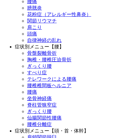
腰痛
膀胱炎
花粉症（アレルギー性鼻炎）
関節リウマチ
肩こり
頭痛
自律神経の乱れ
症状別メニュー【腰】
骨盤裂離骨折
胸椎・腰椎圧迫骨折
ぎっくり腰
すべり症
テレワークによる腰痛
腰椎椎間板ヘルニア
腰痛
坐骨神経痛
脊柱管狭窄症
ぎっくり腰
仙腸関節性腰痛
腰椎分離症
症状別メニュー【頭・首・体幹】
肩鎖関節脱臼