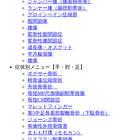
ジャンパー膝（膝蓋靱帯炎）
ランナー膝（腸脛靭帯炎）
グロインペイン症候群
股関節痛
膝痛
変形性股関節症
変形性膝関節症
成長痛・オスグット
半月板損傷
膝痛
症状別メニュー【手・肘・足】
ボクサー骨折
橈骨遠位端骨折
舟状骨骨折
母指MP尺側側副靭帯損傷
母指CM関節症
マレットフィンガー
第5中足骨基部裂離骨折（下駄骨折）
ジョーンズ骨折
有痛性外脛骨障害
太もも打撲（モモカン）
リスフラン靭帯損傷