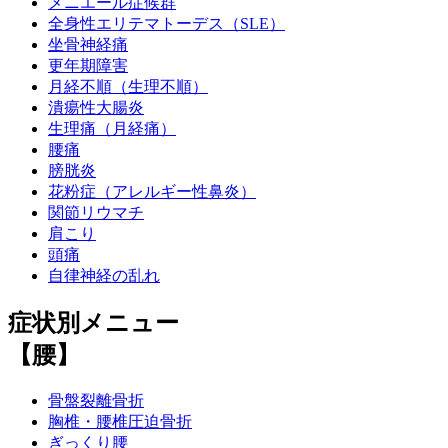
メニエール症候群
全身性エリテマトーデス（SLE）
坐骨神経痛
更年期障害
月経不順（生理不順）
潰瘍性大腸炎
生理痛（月経痛）
腰痛
膀胱炎
花粉症（アレルギー性鼻炎）
関節リウマチ
肩こり
頭痛
自律神経の乱れ
症状別メニュー
【腰】
骨盤裂離骨折
胸椎・腰椎圧迫骨折
ぎっくり腰