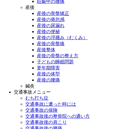
妊娠中の腰痛
産後
産後の骨盤矯正
産後の倦怠感
産後の尿漏れ
産後の便秘
産後の浮腫み（むくみ）
産後の骨盤痛
産後整体
産後の骨盤の整え方
子どもの睡眠問題
更年期障害
産後の体型
産後の腰痛
鍼灸
交通事故メニュー
むち打ち症
交通事故に遭った時には
交通事故の保険
交通事故後の整骨院への通い方
交通事故後の肩こり
交通事故後の腰痛