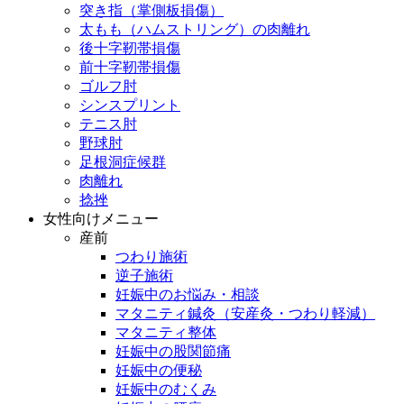
突き指（掌側板損傷）
太もも（ハムストリング）の肉離れ
後十字靭帯損傷
前十字靭帯損傷
ゴルフ肘
シンスプリント
テニス肘
野球肘
足根洞症候群
肉離れ
捻挫
女性向けメニュー
産前
つわり施術
逆子施術
妊娠中のお悩み・相談
マタニティ鍼灸（安産灸・つわり軽減）
マタニティ整体
妊娠中の股関節痛
妊娠中の便秘
妊娠中のむくみ