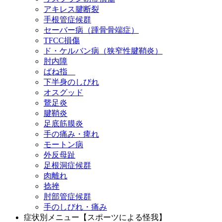
アキレス腱断裂
手根管症候群
セーバー病（踵骨骨端症）
TFCC損傷
ド・ケルバン病（狭窄性腱鞘炎）
肘内障
ばね指
下半身のしびれ
オスグッド
鵞足炎
腱鞘炎
足底筋膜炎
手の痛み・痺れ
モートン病
外反母趾
足根洞症候群
肉離れ
捻挫
肘部管症候群
手のしびれ・痛み
症状別メニュー【スポーツによる怪我】