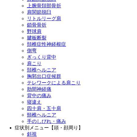
上腕骨頚部骨折
肩関節脱臼
リトルリーグ肩
鎖骨骨折
野球肩
腱板断裂
頚椎症性神経根症
側弯
ぎっくり背中
肩こり
頚椎ヘルニア
胸郭出口症候群
テレワークによる肩こり
肋間神経痛
背中の痛み
寝違え
四十肩・五十肩
頸椎ヘルニア
手のしびれ・痛み
症状別メニュー【頭・顔周り】
斜視