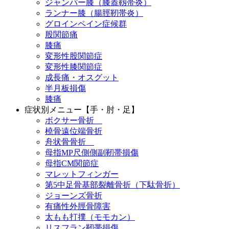
ジャンパー膝（膝蓋靱帯炎）
ランナー膝（腸脛靭帯炎）
グロインペイン症候群
股関節痛
膝痛
変形性股関節症
変形性膝関節症
成長痛・オスグット
半月板損傷
膝痛
症状別メニュー【手・肘・足】
ボクサー骨折
橈骨遠位端骨折
舟状骨骨折
母指MP尺側側副靭帯損傷
母指CM関節症
マレットフィンガー
第5中足骨基部裂離骨折（下駄骨折）
ジョーンズ骨折
有痛性外脛骨障害
太もも打撲（モモカン）
リスフラン靭帯損傷