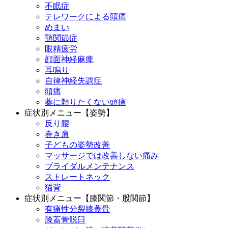
不眠症
テレワークによる頭痛
めまい
顎関節症
眼精疲労
顔面神経麻痺
耳鳴り
自律神経失調症
頭痛
薬に頼りたくない頭痛
症状別メニュー【姿勢】
反り腰
巻き肩
子どもの姿勢改善
マッサージでは改善しない痛み
ブライダルメンテナンス
ストレートネック
猫背
症状別メニュー【膝関節・股関節】
有痛性分裂膝蓋骨
膝蓋骨脱臼