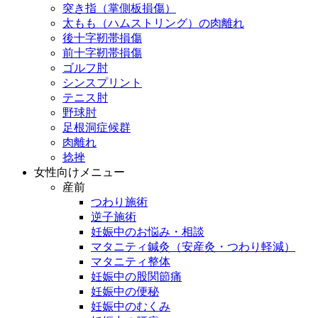
突き指（掌側板損傷）
太もも（ハムストリング）の肉離れ
後十字靭帯損傷
前十字靭帯損傷
ゴルフ肘
シンスプリント
テニス肘
野球肘
足根洞症候群
肉離れ
捻挫
女性向けメニュー
産前
つわり施術
逆子施術
妊娠中のお悩み・相談
マタニティ鍼灸（安産灸・つわり軽減）
マタニティ整体
妊娠中の股関節痛
妊娠中の便秘
妊娠中のむくみ