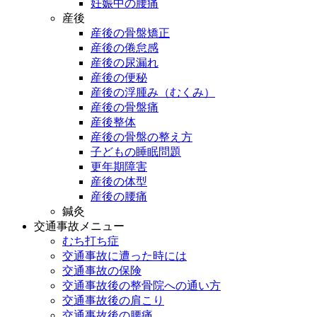
妊娠中の腰痛
産後
産後の骨盤矯正
産後の倦怠感
産後の尿漏れ
産後の便秘
産後の浮腫み（むくみ）
産後の骨盤痛
産後整体
産後の骨盤の整え方
子どもの睡眠問題
更年期障害
産後の体型
産後の腰痛
鍼灸
交通事故メニュー
むち打ち症
交通事故に遭った時には
交通事故の保険
交通事故後の整骨院への通い方
交通事故後の肩こり
交通事故後の腰痛