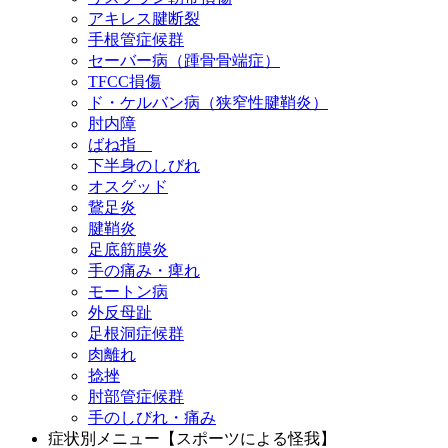
アキレス腱断裂
手根管症候群
セーバー病（踵骨骨端症）
TFCC損傷
ド・ケルバン病（狭窄性腱鞘炎）
肘内障
ばね指
下半身のしびれ
オスグッド
鵞足炎
腱鞘炎
足底筋膜炎
手の痛み・痺れ
モートン病
外反母趾
足根洞症候群
肉離れ
捻挫
肘部管症候群
手のしびれ・痛み
症状別メニュー【スポーツによる怪我】