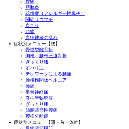
腰痛
膀胱炎
花粉症（アレルギー性鼻炎）
関節リウマチ
肩こり
頭痛
自律神経の乱れ
症状別メニュー【腰】
骨盤裂離骨折
胸椎・腰椎圧迫骨折
ぎっくり腰
すべり症
テレワークによる腰痛
腰椎椎間板ヘルニア
腰痛
坐骨神経痛
脊柱管狭窄症
ぎっくり腰
仙腸関節性腰痛
腰椎分離症
症状別メニュー【頭・首・体幹】
肩鎖関節脱臼