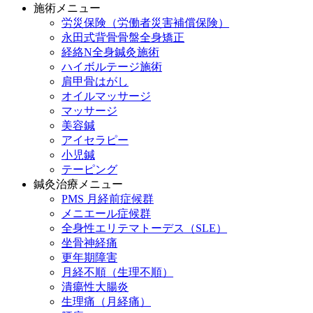
施術メニュー
労災保険（労働者災害補償保険）
永田式背骨骨盤全身矯正
経絡N全身鍼灸施術
ハイボルテージ施術
肩甲骨はがし
オイルマッサージ
マッサージ
美容鍼
アイセラピー
小児鍼
テーピング
鍼灸治療メニュー
PMS 月経前症候群
メニエール症候群
全身性エリテマトーデス（SLE）
坐骨神経痛
更年期障害
月経不順（生理不順）
潰瘍性大腸炎
生理痛（月経痛）