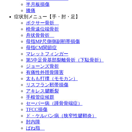
半月板損傷
膝痛
症状別メニュー【手・肘・足】
ボクサー骨折
橈骨遠位端骨折
舟状骨骨折
母指MP尺側側副靭帯損傷
母指CM関節症
マレットフィンガー
第5中足骨基部裂離骨折（下駄骨折）
ジョーンズ骨折
有痛性外脛骨障害
太もも打撲（モモカン）
リスフラン靭帯損傷
アキレス腱断裂
手根管症候群
セーバー病（踵骨骨端症）
TFCC損傷
ド・ケルバン病（狭窄性腱鞘炎）
肘内障
ばね指