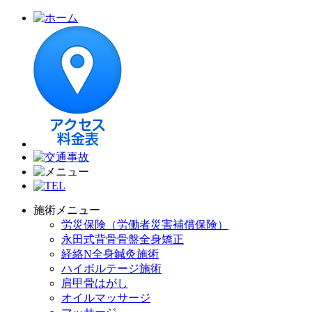
施術メニュー
労災保険（労働者災害補償保険）
永田式背骨骨盤全身矯正
経絡N全身鍼灸施術
ハイボルテージ施術
肩甲骨はがし
オイルマッサージ