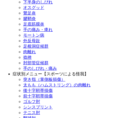
下半身のしびれ
オスグッド
鵞足炎
腱鞘炎
足底筋膜炎
手の痛み・痺れ
モートン病
外反母趾
足根洞症候群
肉離れ
捻挫
肘部管症候群
手のしびれ・痛み
症状別メニュー【スポーツによる怪我】
突き指（掌側板損傷）
太もも（ハムストリング）の肉離れ
後十字靭帯損傷
前十字靭帯損傷
ゴルフ肘
シンスプリント
テニス肘