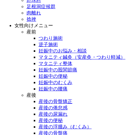
野球肘
足根洞症候群
肉離れ
捻挫
女性向けメニュー
産前
つわり施術
逆子施術
妊娠中のお悩み・相談
マタニティ鍼灸（安産灸・つわり軽減）
マタニティ整体
妊娠中の股関節痛
妊娠中の便秘
妊娠中のむくみ
妊娠中の腰痛
産後
産後の骨盤矯正
産後の倦怠感
産後の尿漏れ
産後の便秘
産後の浮腫み（むくみ）
産後の骨盤痛