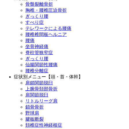
骨盤裂離骨折
胸椎・腰椎圧迫骨折
ぎっくり腰
すべり症
テレワークによる腰痛
腰椎椎間板ヘルニア
腰痛
坐骨神経痛
脊柱管狭窄症
ぎっくり腰
仙腸関節性腰痛
腰椎分離症
症状別メニュー【頭・首・体幹】
肩鎖関節脱臼
上腕骨頚部骨折
肩関節脱臼
リトルリーグ肩
鎖骨骨折
野球肩
腱板断裂
頚椎症性神経根症