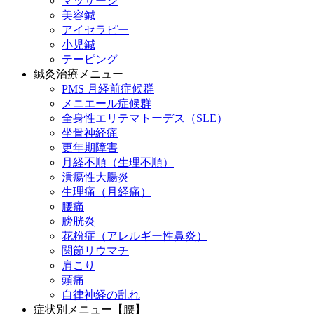
マッサージ
美容鍼
アイセラピー
小児鍼
テーピング
鍼灸治療メニュー
PMS 月経前症候群
メニエール症候群
全身性エリテマトーデス（SLE）
坐骨神経痛
更年期障害
月経不順（生理不順）
潰瘍性大腸炎
生理痛（月経痛）
腰痛
膀胱炎
花粉症（アレルギー性鼻炎）
関節リウマチ
肩こり
頭痛
自律神経の乱れ
症状別メニュー【腰】