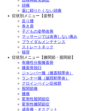
自律神経失調症
頭痛
薬に頼りたくない頭痛
症状別メニュー【姿勢】
反り腰
巻き肩
子どもの姿勢改善
マッサージでは改善しない痛み
ブライダルメンテナンス
ストレートネック
猫背
症状別メニュー【膝関節・股関節】
有痛性分裂膝蓋骨
膝蓋骨脱臼
ジャンパー膝（膝蓋靱帯炎）
ランナー膝（腸脛靭帯炎）
グロインペイン症候群
股関節痛
膝痛
変形性股関節症
変形性膝関節症
成長痛・オスグット