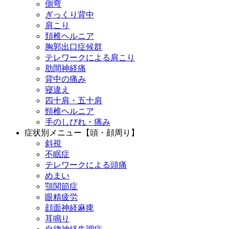
側弯
ぎっくり背中
肩こり
頚椎ヘルニア
胸郭出口症候群
テレワークによる肩こり
肋間神経痛
背中の痛み
寝違え
四十肩・五十肩
頸椎ヘルニア
手のしびれ・痛み
症状別メニュー【頭・顔周り】
斜視
不眠症
テレワークによる頭痛
めまい
顎関節症
眼精疲労
顔面神経麻痺
耳鳴り