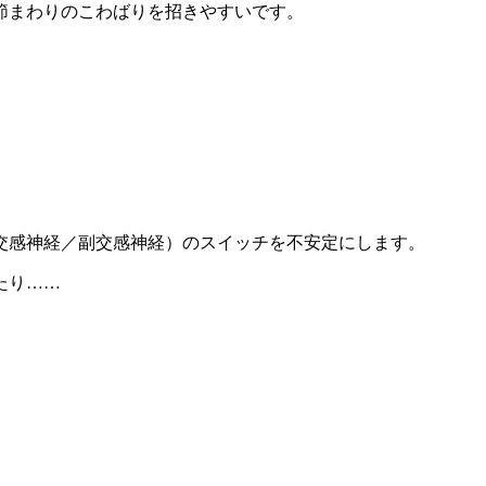
まわりのこわばりを招きやすいです。
。
感神経／副交感神経）のスイッチを不安定にします。
たり……