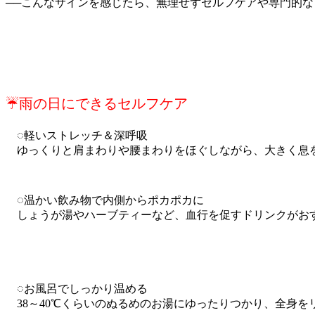
──こんなサインを感じたら、無理せずセルフケアや専門的
☔️雨の日にできるセルフケア
◌軽いストレッチ＆深呼吸
ゆっくりと肩まわりや腰まわりをほぐしながら、大きく息を
◌温かい飲み物で内側からポカポカに
しょうが湯やハーブティーなど、血行を促すドリンクがお
◌お風呂でしっかり温める
38～40℃くらいのぬるめのお湯にゆったりつかり、全身